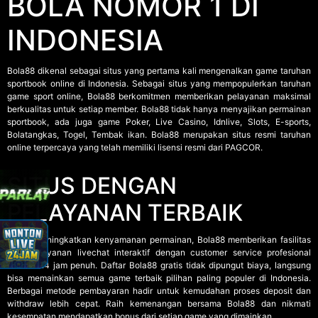
BOLA NOMOR 1 DI
INDONESIA
Bola88
dikenal sebagai situs yang pertama kali mengenalkan game taruhan
sportbook online di Indonesia. Sebagai situs yang mempopulerkan taruhan
game sport online, Bola88 berkomitmen memberikan pelayanan maksimal
berkualitas untuk setiap member. Bola88 tidak hanya menyajikan permainan
sportbook, ada juga game Poker, Live Casino, Idnlive, Slots, E-sports,
Bolatangkas, Togel, Tembak ikan. Bola88 merupakan situs resmi taruhan
online terpercaya yang telah memiliki lisensi resmi dari PAGCOR.
SITUS DENGAN
PELAYANAN TERBAIK
Untuk meningkatkan kenyamanan permainan, Bola88 memberikan fasilitas
berupa layanan livechat interaktif dengan customer service profesional
selama 24 jam penuh. Daftar Bola88 gratis tidak dipungut biaya, langsung
bisa memainkan semua game terbaik pilihan paling populer di Indonesia.
Berbagai metode pembayaran hadir untuk kemudahan proses deposit dan
withdraw lebih cepat. Raih kemenangan bersama Bola88 dan nikmati
kesempatan mendapatkan bonus dari setiap game yang dimainkan.